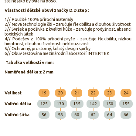
stejně jako by byla na boso.
Vlastnosti dětské obuvi značky D.D.step :
1// Použité 100% přírodní materiály
2// Nová technologie šití - zaručuje flexibilitu a dlouhou životnost
3// Svršek a podšívka z kvalitní kůže - zaručuje prodyšnost, absenci
toxických látek
4// Podešev z 100% přírodní pryže - zaručuje flexibilitu, nízkou
hmotnost, dlouhou životnost, neklouzavost
5// Ochranný, prostorný, kulatý design špičky
6// Obuv testována mezinárodní laboratoří INTERTEK
Tabulka velikostí v mm:
Naměřená délka ± 2 mm
Velikost
19
20
21
22
23
24
Vnitřní délka
125
130
135
142
150
155
Vnitřní šířka
56
58
60
62
64
66