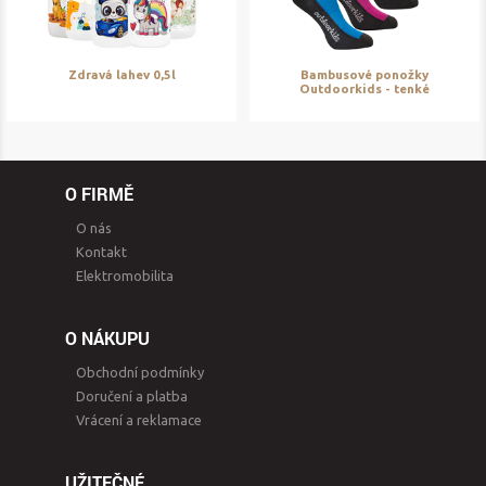
Zdravá lahev 0,5l
Bambusové ponožky
Outdoorkids - tenké
O FIRMĚ
O nás
Kontakt
Elektromobilita
O NÁKUPU
Obchodní podmínky
Doručení a platba
Vrácení a reklamace
UŽITEČNÉ