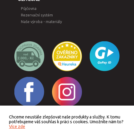
Půjčovna
Rezervační systém
Naše výroba - materiály
Chceme neustále zlepšovat naše produkty a služby. K tomu
Odstoupit od smlouvy
potřebujeme váš souhlas k práci s cookies. Umožníte nám to?
Více zde