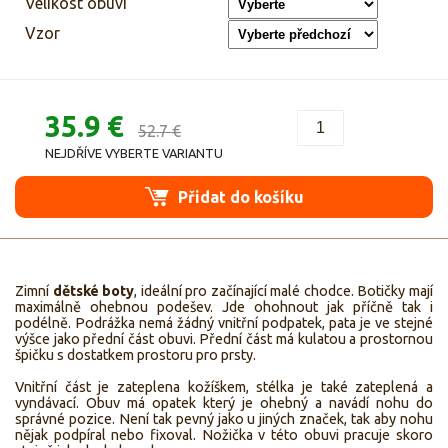
Velikost obuvi
Vzor
35.9 €
52.7 €
NEJDŘÍVE VYBERTE VARIANTU
Přidat do košíku
Zimní
dětské boty
, ideální pro začínající malé chodce. Botičky mají
maximálně ohebnou podešev. Jde ohohnout jak příčně tak i
podélně. Podrážka nemá žádný vnitřní podpatek, pata je ve stejné
výšce jako přední část obuvi. Přední část má kulatou a prostornou
špičku s dostatkem prostoru pro prsty.
Vnitřní část je zateplena kožíškem, stélka je také zateplená a
vyndávací. Obuv má opatek který je ohebný a navádí nohu do
správné pozice. Není tak pevný jako u jiných značek, tak aby nohu
nějak podpíral nebo fixoval. Nožička v této obuvi pracuje skoro