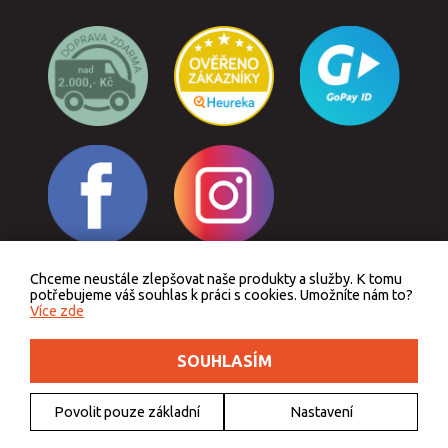
Chceme neustále zlepšovat naše produkty a služby. K tomu
Odstoupit od smlouvy
potřebujeme váš souhlas k práci s cookies. Umožníte nám to?
Více zde
SOUHLASÍM
Podle zákona o evidenci tržeb je prodávající povinen vystavit kupujícímu účtenku.
Zároveň je povinen zaevidovat přijatou tržbu u správce daně online, v případě
technického výpadku pak nejpozději do 48 hodin.
Povolit pouze základní
Nastavení
© 2011 - 2026 Outdoorkids.cz, webdesign
DriveNet s.r.o.
, icons
Freepik