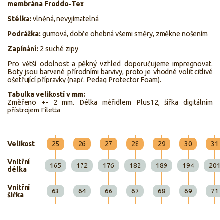
membrána Froddo-Tex
Stélka:
vlněná, nevyjímatelná
Podrážka:
gumová, dobře ohebná všemi směry, změkne nošením
Zapínání:
2 suché zipy
Pro větší odolnost a pěkný vzhled doporučujeme impregnovat.
Boty jsou barvené přírodními barvivy, proto je vhodné volit citlivé
ošetřující přípravky (např. Pedag Protector Foam).
Tabulka velikostí v mm:
Změřeno +- 2 mm. Délka měřidlem Plus12, šířka digitálním
přístrojem Filetta
Velikost
25
26
27
28
29
30
31
Vnitřní
165
172
176
182
189
194
20
délka
Vnitřní
63
64
66
67
68
69
71
šířka