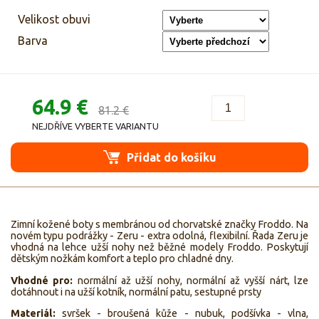
Velikost obuvi
Barva
64.9 €
81.2 €
NEJDŘÍVE VYBERTE VARIANTU
Přidat do košíku
Zimní kožené boty s membránou od chorvatské značky Froddo. Na
novém typu podrážky - Zeru - extra odolná, flexibilní. Řada Zeru je
vhodná na lehce užší nohy než běžné modely Froddo. Poskytují
dětským nožkám komfort a teplo pro chladné dny.
Vhodné pro:
normální až užší nohy, normální až vyšší nárt, lze
dotáhnout i na užší kotník, normální patu, sestupné prsty
Materiál:
svršek - broušená kůže - nubuk, podšívka - vlna,