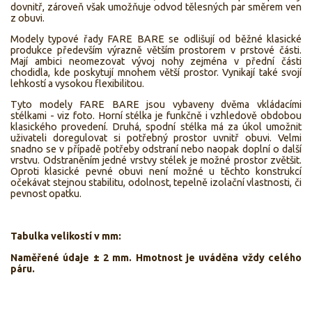
dovnitř, zároveň však umožňuje odvod tělesných par směrem ven
z obuvi.
Modely typové řady FARE BARE se odlišují od běžné klasické
produkce především výrazně větším prostorem v prstové části.
Mají ambici neomezovat vývoj nohy zejména v přední části
chodidla, kde poskytují mnohem větší prostor. Vynikají také svojí
lehkostí a vysokou flexibilitou.
Tyto modely FARE BARE jsou vybaveny dvěma vkládacími
stélkami - viz foto. Horní stélka je funkčně i vzhledově obdobou
klasického provedení. Druhá, spodní stélka má za úkol umožnit
uživateli doregulovat si potřebný prostor uvnitř obuvi. Velmi
snadno se v případě potřeby odstraní nebo naopak doplní o další
vrstvu. Odstraněním jedné vrstvy stélek je možné prostor zvětšit.
Oproti klasické pevné obuvi není možné u těchto konstrukcí
očekávat stejnou stabilitu, odolnost, tepelně izolační vlastnosti, či
pevnost opatku.
Tabulka velikostí v mm:
Naměřené údaje ± 2 mm. Hmotnost je uváděna vždy celého
páru.