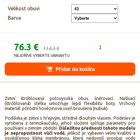
Velikost obuvi
Barva
76.3 €
114.3 €
NEJDŘÍVE VYBERTE VARIANTU
Přidat do košíku
Zimní štróblovaná polovysoká obuv, šněrovací. Našívací
(štróblovaná) stélka umožňuje lepší flexibilitu boty. Vrchový
materiál: přírodní hovězinová useň broušená (nubuk).
Podšívka je zimní s hřejivým, středně dlouhým vlasem. Podešev je
vyrobena z termokaučuku, jehož složení splňuje parametry pro
používání v zimním období.
Důležitou předností tohoto modelu
je nepropustnost vůči vodě
, jelikož je vybaven velmi kvalitní a
osvědčenou klima membránou, která nedovolí prostup vody