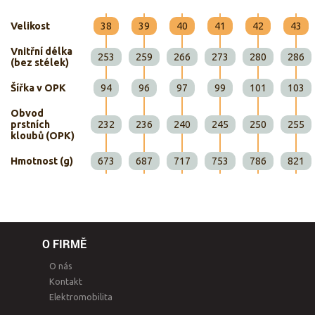
Velikost
38
39
40
41
42
43
Vnitřní délka
253
259
266
273
280
286
(bez stélek)
Šířka v OPK
94
96
97
99
101
103
Obvod
prstních
232
236
240
245
250
255
kloubů (OPK)
Hmotnost (g)
673
687
717
753
786
821
O FIRMĚ
O nás
Kontakt
Elektromobilita