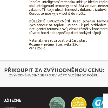
úderům. Inteligentní termoska udržuje ideální teplo
obal Inteligentní termosky se skládá ze dvou nerez
vakuum. Tímto je obsah termosky dokonale izolován
Korpus termosky je vhodný do myčky.
DŮLEŽITÉ UPOZORNĚNÍ: Před plněním termosky
vychladnout na teplotu určenou k pití! Vzhlede
Inteligentní termoska svůj obsah téměř v konstantn
důvodu hrozí nebezpečí opaření horkými nápoji!
Materiál: nerezová ocel, picí část: plast
Rozměry: průměr 7cm, výška 25cm
Váha 263 g
PŘIKOUPIT ZA ZVÝHODNĚNOU CENU:
ZVÝHODNĚNÁ CENA SE PROJEVÍ AŽ PO VLOŽENÍ DO KOŠÍKU.
UŽITEČNÉ
Půjčovna