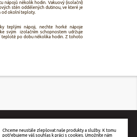
tu nápojů několik hodin. Vakuový (isolační)
ových stěn oddělených dutinou, ve které je
 od okolní teploty.
 teplými nápoji, nechte horké nápoje
m ke svým izolačním schopnostem udržuje
í teplotě po dobu několika hodin. Z tohoto
Chceme neustále zlepšovat naše produkty a služby. K tomu
potřebujeme váš souhlas k práci s cookies. Umožníte nám