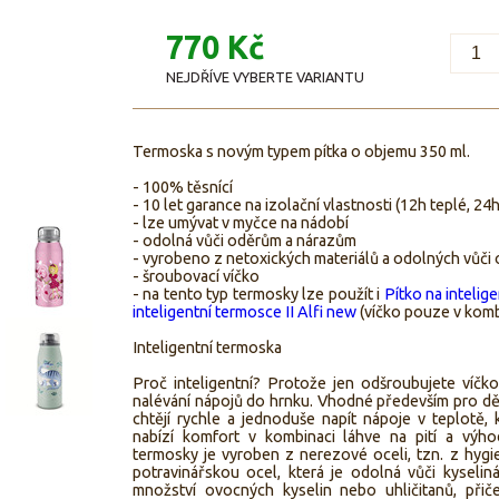
770 Kč
NEJDŘÍVE VYBERTE VARIANTU
Termoska s novým typem pítka o objemu 350 ml.
- 100% těsnící
- 10 let garance na izolační vlastnosti (12h teplé, 2
- lze umývat v myčce na nádobí
- odolná vůči oděrům a nárazům
- vyrobeno z netoxických materiálů a odolných vůč
- šroubovací víčko
- na tento typ termosky lze použít i
Pítko na intelig
inteligentní termosce II Alfi new
(víčko pouze v kombi
Inteligentní termoska
Proč inteligentní? Protože jen odšroubujete víčko
nalévání nápojů do hrnku. Vhodné především pro děti 
chtějí rychle a jednoduše napít nápoje v teplotě, 
nabízí komfort v kombinaci láhve na pití a výho
termosky je vyroben z nerezové oceli, tzn. z hyg
potravinářskou ocel, která je odolná vůči kyselin
množství ovocných kyselin nebo uhličitanů, při