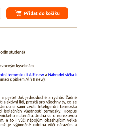
Přidat do košíku
4hodin studené)
i ovocným kyselinám
entní termosku II Alfi new
a
Náhradní víčka k
naci s pítkem Alfi II new).
 a pijete! Jak jednoduché a rychlé. Žádné
a aktivní lidi, prostě pro všechny ty, co se
kterou si sami zvolí. Inteligentní termoska
d isolačních vlastností termosky. Korpus
ienického materiálu. Jedná se o nerezovou
ám, a to i vůči nápojům obsahujícím velké
čemž je výjimečně odolná vůči nárazům a