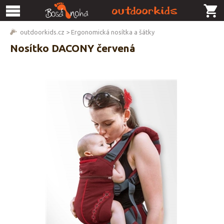
outdoorkids.cz
>
Ergonomická nosítka a šátky
Nosítko DACONY červená