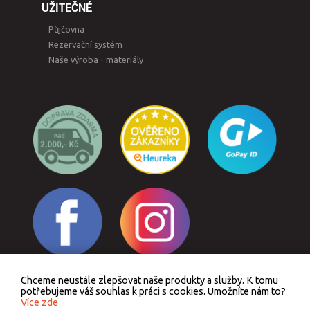
UŽITEČNÉ
Půjčovna
Rezervační systém
Naše výroba - materiály
Chceme neustále zlepšovat naše produkty a služby. K tomu
Odstoupit od smlouvy
potřebujeme váš souhlas k práci s cookies. Umožníte nám to?
Více zde