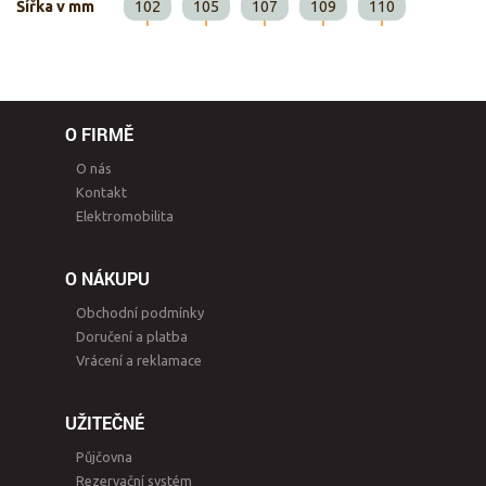
Šířka v mm
102
105
107
109
110
O FIRMĚ
O nás
Kontakt
Elektromobilita
O NÁKUPU
Obchodní podmínky
Doručení a platba
Vrácení a reklamace
UŽITEČNÉ
Půjčovna
Rezervační systém