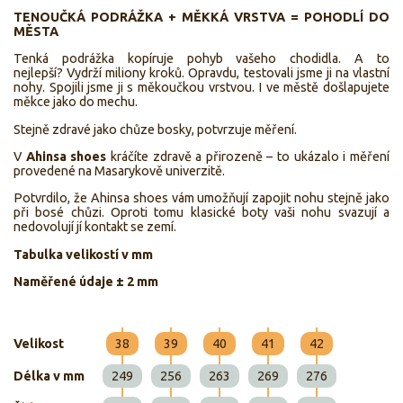
TENOUČKÁ PODRÁŽKA + MĚKKÁ VRSTVA = POHODLÍ DO
MĚSTA
Tenká podrážka kopíruje pohyb vašeho chodidla. A to
nejlepší? Vydrží miliony kroků. Opravdu, testovali jsme ji na vlastní
nohy. Spojili jsme ji s měkoučkou vrstvou. I ve městě došlapujete
měkce jako do mechu.
Stejně zdravé jako chůze bosky, potvrzuje měření.
V
Ahinsa shoes
kráčíte zdravě a přirozeně – to ukázalo i měření
provedené na Masarykově univerzitě.
Potvrdilo, že Ahinsa shoes vám umožňují zapojit nohu stejně jako
při bosé chůzi. Oproti tomu klasické boty vaši nohu svazují a
nedovolují jí kontakt se zemí.
Tabulka velikostí v mm
Naměřené údaje ± 2 mm
Velikost
38
39
40
41
42
Délka v mm
249
256
263
269
276