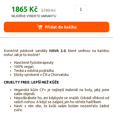
1865 Kč
2790 Kč
NEJDŘÍVE VYBERTE VARIANTU
Přidat do košíku
Konečně páskové sandály
HAVA 2.0
, které sednou na každou
nohu! Jak je to možné?
Navržené fyzioterapeuty
100% vegan
Tenká a odolná podrážka
Eticky vyrobené v ČR a Chorvatsku
CRUELTY FREE: LEPŠÍ NEŽ KŮŽE
Veganská kůže CF+ je nejlepší materiál na boty, jaký jsme
zatím objevili.
Nepoškrábete ho, ani kdybyste se snažili. Odvádí vlhkost od
vašich nohou. A když se zašpiní, jen ho otřete hadříkem.
Navíc s ním víte, že kvůli vašim botám nezemřelo žádné
zvíře.