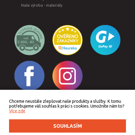
Naše výroba - materiály
Chceme neustále zlepšovat naše produkty a služby. K tomu
Odstoupit od smlouvy
potřebujeme váš souhlas k práci s cookies. Umožníte nám to?
Více zde
SOUHLASÍM
Podle zákona o evidenci tržeb je prodávající povinen vystavit kupujícímu účtenku.
Zároveň je povinen zaevidovat přijatou tržbu u správce daně online, v případě
technického výpadku pak nejpozději do 48 hodin.