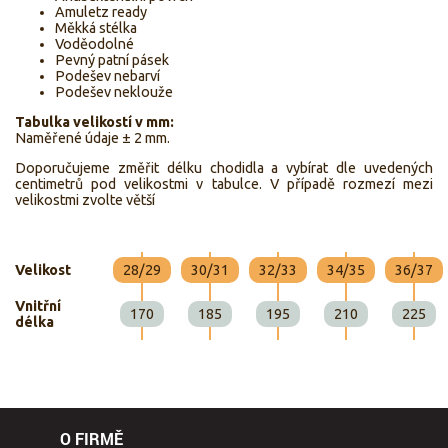
Amuletz ready
Měkká stélka
Voděodolné
Pevný patní pásek
Podešev nebarví
Podešev neklouže
Tabulka velikostí v mm:
Naměřené údaje ± 2 mm.
Doporučujeme změřit délku chodidla a vybírat dle uvedených
centimetrů pod velikostmi v tabulce. V případě rozmezí mezi
velikostmi zvolte větší
Velikost
28/29
30/31
32/33
34/35
36/37
Vnitřní
170
185
195
210
225
délka
O FIRMĚ