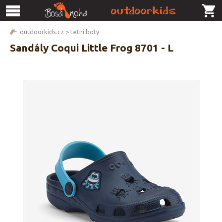
outdoorkids.cz
>
Letní boty
Sandály Coqui Little Frog 8701 - L