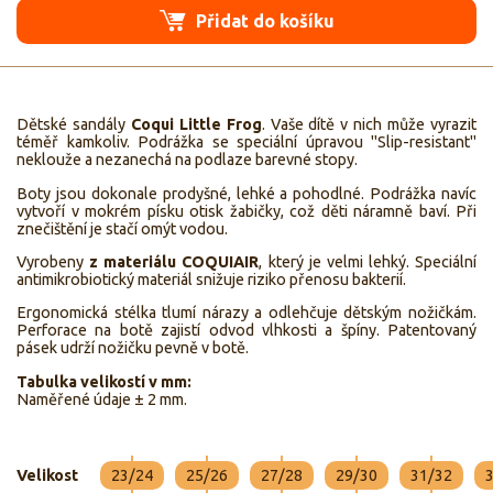
Přidat do košíku
Dětské sandály
Coqui Little Frog
. Vaše dítě v nich může vyrazit
téměř kamkoliv. Podrážka se speciální úpravou "Slip-resistant"
neklouže a nezanechá na podlaze barevné stopy.
Boty jsou dokonale prodyšné, lehké a pohodlné. Podrážka navíc
vytvoří v mokrém písku otisk žabičky, což děti náramně baví. Při
znečištění je stačí omýt vodou.
Vyrobeny
z materiálu COQUIAIR
, který je velmi lehký. Speciální
antimikrobiotický materiál snižuje riziko přenosu bakterií.
Ergonomická stélka tlumí nárazy a odlehčuje dětským nožičkám.
Perforace na botě zajistí odvod vlhkosti a špíny. Patentovaný
pásek udrží nožičku pevně v botě.
Tabulka velikostí v mm:
Naměřené údaje ± 2 mm.
Velikost
23/24
25/26
27/28
29/30
31/32