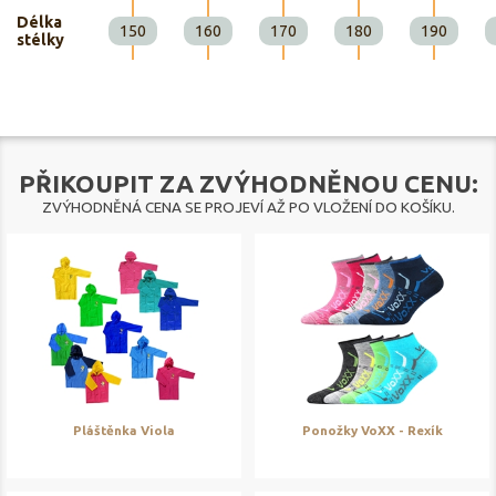
Délka
150
160
170
180
190
stélky
PŘIKOUPIT ZA ZVÝHODNĚNOU CENU:
ZVÝHODNĚNÁ CENA SE PROJEVÍ AŽ PO VLOŽENÍ DO KOŠÍKU.
Pláštěnka Viola
Ponožky VoXX - Rexík