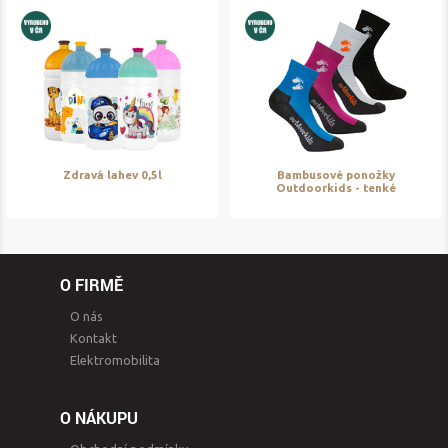
Zdravá lahev 0,5l
Bambusové ponožky
Outdoorkids - tenké
O FIRMĚ
O nás
Kontakt
Elektromobilita
O NÁKUPU