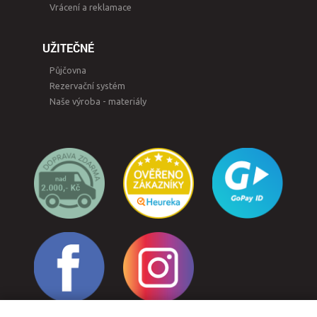
Vrácení a reklamace
UŽITEČNÉ
Půjčovna
Rezervační systém
Naše výroba - materiály