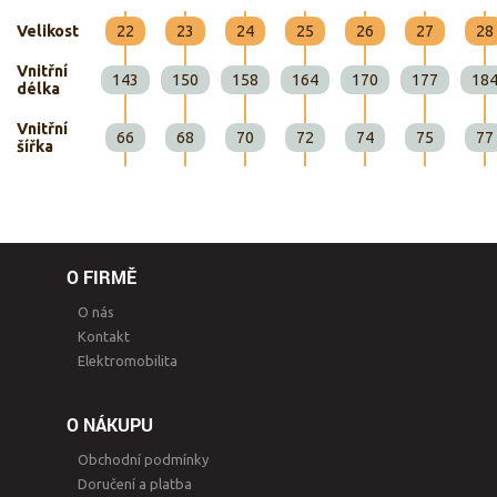
Velikost
22
23
24
25
26
27
28
Vnitřní
143
150
158
164
170
177
18
délka
Vnitřní
66
68
70
72
74
75
77
šířka
O FIRMĚ
O nás
Kontakt
Elektromobilita
O NÁKUPU
Obchodní podmínky
Doručení a platba