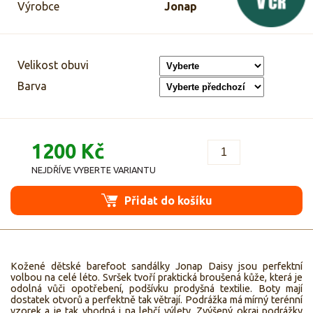
Výrobce
Jonap
Velikost obuvi
Barva
1200 Kč
NEJDŘÍVE VYBERTE VARIANTU
Přidat do košíku
Kožené dětské barefoot sandálky Jonap Daisy jsou perfektní
volbou na celé léto. Svršek tvoří praktická broušená kůže, která je
odolná vůči opotřebení, podšívku prodyšná textilie. Boty mají
dostatek otvorů a perfektně tak větrají. Podrážka má mírný terénní
vzorek a je tak vhodná i na lehčí výlety. Zvýšený okraj podrážky