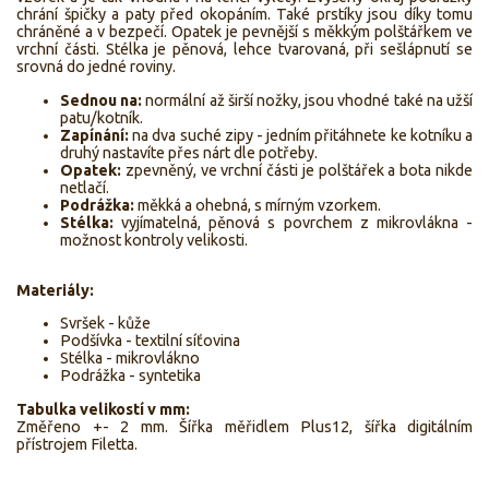
chrání špičky a paty před okopáním. Také prstíky jsou díky tomu
chráněné a v bezpečí. Opatek je pevnější s měkkým polštářkem ve
vrchní části. Stélka je pěnová, lehce tvarovaná, při sešlápnutí se
srovná do jedné roviny.
Sednou na:
normální až širší nožky, jsou vhodné také na užší
patu/kotník.
Zapínání:
na dva suché zipy - jedním přitáhnete ke kotníku a
druhý nastavíte přes nárt dle potřeby.
Opatek:
zpevněný, ve vrchní části je polštářek a bota nikde
netlačí.
Podrážka:
měkká a ohebná, s mírným vzorkem.
Stélka:
vyjímatelná, pěnová s povrchem z mikrovlákna -
možnost kontroly velikosti.
Materiály:
Svršek - kůže
Podšívka - textilní síťovina
Stélka - mikrovlákno
Podrážka - syntetika
Tabulka velikostí v mm:
Změřeno +- 2 mm. Šířka měřidlem Plus12, šířka digitálním
přístrojem Filetta.