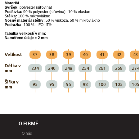
Materiál
Svršek:
polyester (síťovina)
Podšívka:
90 % polyester (síťovina), 10 % elastan
Stélka:
100 % mikrovlákno
Nosný materiál stélky:
50 % viskóza, 50 % mikrovlákno
Podrážka:
100 % LIFOLIT®
Tabulka velikostí v mm:
Naměřené údaje ± 2 mm
Velikost
37
38
39
40
41
42
43
Délka v
234
240
248
254
261
268
27
mm
Šířka v
95
95
95
98
100
105
10
mm
O FIRMĚ
O nás