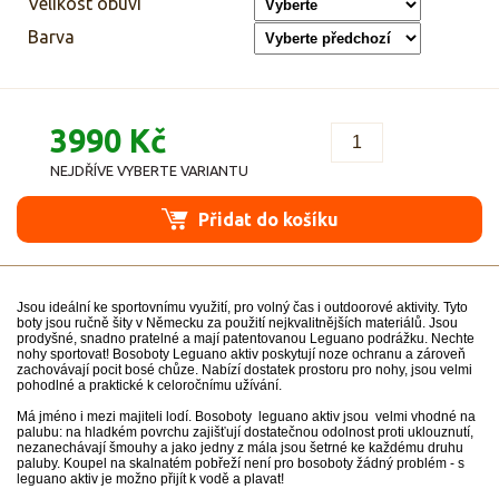
Velikost obuvi
Barva
3990 Kč
NEJDŘÍVE VYBERTE VARIANTU
Přidat do košíku
Jsou ideální ke sportovnímu využití, pro volný čas i outdoorové aktivity. Tyto
boty jsou ručně šity v Německu za použití nejkvalitnějších materiálů. Jsou
prodyšné, snadno pratelné a mají patentovanou Leguano podrážku. Nechte
nohy sportovat! Bosoboty Leguano aktiv poskytují noze ochranu a zároveň
zachovávají pocit bosé chůze. Nabízí dostatek prostoru pro nohy, jsou velmi
pohodlné a praktické k celoročnímu užívání.
Má jméno i mezi majiteli lodí. Bosoboty leguano aktiv jsou velmi vhodné na
palubu: na hladkém povrchu zajišťují dostatečnou odolnost proti uklouznutí,
nezanechávají šmouhy a jako jedny z mála jsou šetrné ke každému druhu
paluby. Koupel na skalnatém pobřeží není pro bosoboty žádný problém - s
leguano aktiv je možno přijít k vodě a plavat!