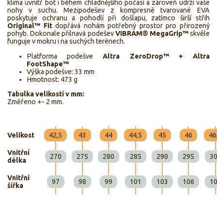
klima uvnitř bot i během chladnějšího počasí a zároveň udrží vaše
nohy v suchu. Mezipodešev z kompresně tvarované EVA
poskytuje ochranu a pohodlí při došlapu, zatímco širší střih
Original™ Fit
dopřává nohám potřebný prostor pro přirozený
pohyb. Dokonale přilnavá podešev
VIBRAM® MegaGrip™
skvěle
funguje v mokru i na suchých terénech.
Platforma podešve
Altra ZeroDrop™ + Altra
FootShape™
Výška podešve: 33 mm
Hmotnost: 473 g
Tabulka velikostí v mm:
Změřeno +- 2 mm.
Velikost
42,5
43
44
44,5
45
46
46
Vnitřní
270
275
280
285
290
295
3
délka
Vnitřní
97
98
99
101
103
106
1
šířka