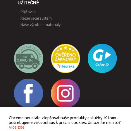
UŽITEČNÉ
Půjčovna
Rezervační systém
Naše výroba - materiály
Chceme neustále zlepšovat naše produkty a služby. K tomu
Odstoupit od smlouvy
potřebujeme váš souhlas k práci s cookies. Umožníte nám to?
Více zde