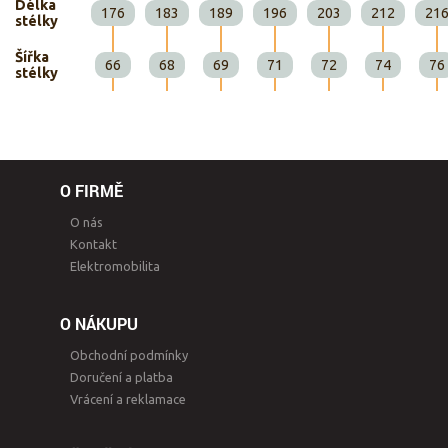
Délka
176
183
189
196
203
212
21
stélky
Šířka
66
68
69
71
72
74
76
stélky
O FIRMĚ
O nás
Kontakt
Elektromobilita
O NÁKUPU
Obchodní podmínky
Doručení a platba
Vrácení a reklamace