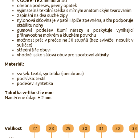
s
GORE-TEX
membránou
ohebná podešev, pevný opatek
vyjímatelná textilní stélka s mírným anatomickým tvarováním
zapínání na dva suché zipy
nylonová síťovina je v patě i špiče zpevněna, a tím podporuje
stabilitu nohy
gumová podešev tlumí nárazy a poskytuje vynikající
přilnavost na mokrém a kluzkém povrchu
možnost prát v pračce na 30 stupňů (bez aviváže, nesušit v
sušičce)
střední šíře obuvi
vhodné i jako sálová obuv pro sportovní aktivity
Materiál:
svršek: textil, syntetika (membrána)
podšívka: textil
podešev: syntetika
Tabulka velikostí v mm:
Naměřené údaje ± 2 mm.
Velikost
27
28
29
30
31
32
33