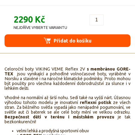
2290 Kč
NEJDŘÍVE VYBERTE VARIANTU
Přidat do košíku
Celoroční boty VIKING VEME Reflex 2V
s membránou GORE-
TEX
jsou vynikající a pohodlné volnočasové boty, vyráběné v
Norsku a stavěné i na náročné klimatické podmínky. Proto mohou
být použity pro všechna každodenní dobrodružství za slunce i v
lehkém dešti.
Vhodné na normální až širší nohu. Sedí také na vyšší nárt. Úžasnou
výhodou tohoto modelu je inovativní
reflexní potisk
ze všech
stran. Za běžného světla vypadá jako nenápadné pogumování, ve
světle aut či baterek se ale celé boty mění ve velkou odrazku.
Bezpečnost dětí v terénu i městském provozu
je tak
bezkonkurenční!
velmi lehká a prodyšná sportovní obuv