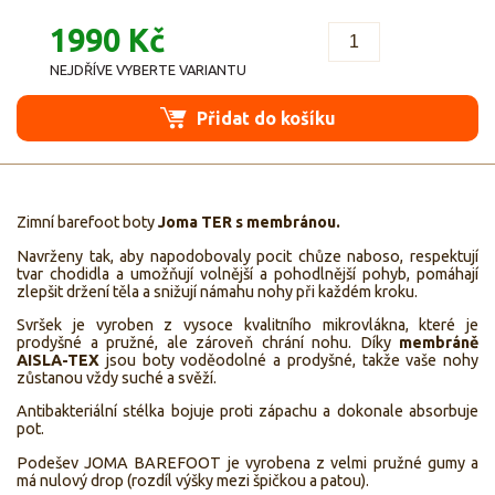
1990 Kč
NEJDŘÍVE VYBERTE VARIANTU
Přidat do košíku
Zimní barefoot boty
Joma TER s membránou.
Navrženy tak, aby napodobovaly pocit chůze naboso, respektují
tvar chodidla a umožňují volnější a pohodlnější pohyb, pomáhají
zlepšit držení těla a snižují námahu nohy při každém kroku.
Svršek je vyroben z vysoce kvalitního mikrovlákna, které je
prodyšné a pružné, ale zároveň chrání nohu. Díky
membráně
AISLA-TEX
jsou boty voděodolné a prodyšné, takže vaše nohy
zůstanou vždy suché a svěží.
Antibakteriální stélka bojuje proti zápachu a dokonale absorbuje
pot.
Podešev JOMA BAREFOOT je vyrobena z velmi pružné gumy a
má nulový drop (rozdíl výšky mezi špičkou a patou).