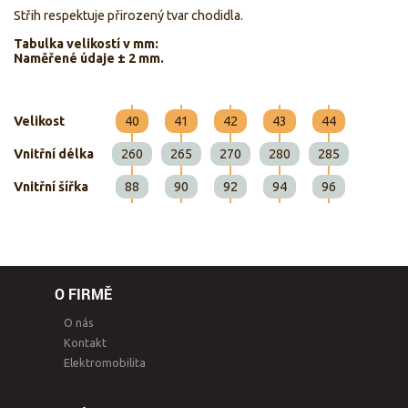
Střih respektuje přirozený tvar chodidla.
Tabulka velikostí v mm:
Naměřené údaje ± 2 mm.
Velikost
40
41
42
43
44
Vnitřní délka
260
265
270
280
285
Vnitřní šířka
88
90
92
94
96
O FIRMĚ
O nás
Kontakt
Elektromobilita