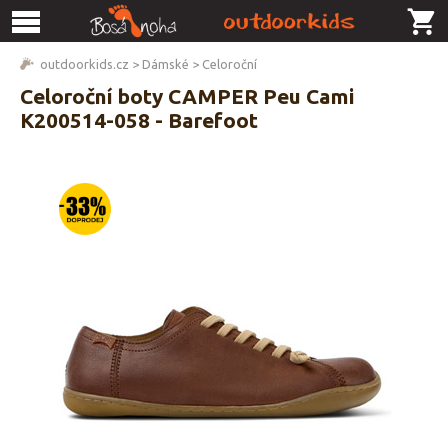
outdoorkids.cz
>
Dámské
>
Celoroční
Celoroční boty CAMPER Peu Cami
K200514-058 - Barefoot