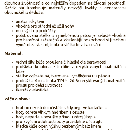
dlouhou životností a co nejnižším dopadem na životní prostředí.
Každý pár kombinuje materiály nejvyšší kvality s generacemi
obuvnického dědictví.
anatomický tvar
vhodné pro střední až užší nohy
nulový drop podrážky
polstrovaná stélka s vyměkčenou patou je zvláště vhodná
pro barefoot začátečníky, zkušenější bosochodci si ji mohou
vyměnit za vlastní, tenkou stélku bez tvarování
Materiál:
vrchní díly: kůže broušená či hladká dle barevnosti
podšívka: kombinace textilie z recyklovaných materiálů a
kůže
stélka: vyjímatelná, tvarovaná, vyměkčená PU pěnou
podrážka: 4 mm tenká TPU s 20 % recyklovaných materiálů,
prošití pro delší životnost
tkaničky: elastické
Péče o obuv:
hrubou nečistotu očistěte vždy nejprve kartáčkem
boty otřete vlhkým hadříkem a osušte
boty neperte a nesušte přímo u zdrojů tepla
pro zvýšení odolnosti boty pravidelně ošetřujte
hladká kůže ocení výživu bezbarvým balzámem