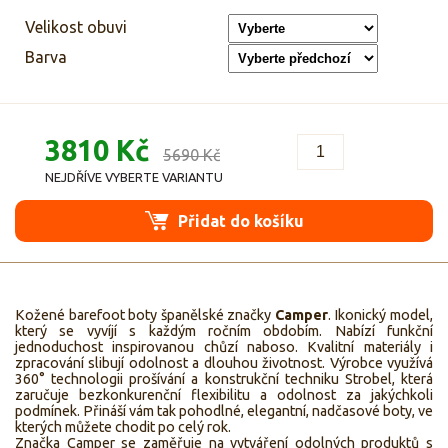
Velikost obuvi
Barva
3810 Kč
5690 Kč
NEJDŘÍVE VYBERTE VARIANTU
Přidat do košíku
Kožené barefoot boty španělské značky
Camper
. Ikonický model,
který se vyvíjí s každým ročním obdobím. Nabízí funkční
jednoduchost inspirovanou chůzí naboso. Kvalitní materiály i
zpracování slibují odolnost a dlouhou životnost. Výrobce využívá
360° technologii prošívání a konstrukční techniku Strobel, která
zaručuje bezkonkurenční flexibilitu a odolnost za jakýchkoli
podmínek. Přináší vám tak pohodlné, elegantní, nadčasové boty, ve
kterých můžete chodit po celý rok.
Značka Camper se zaměřuje na vytváření odolných produktů s