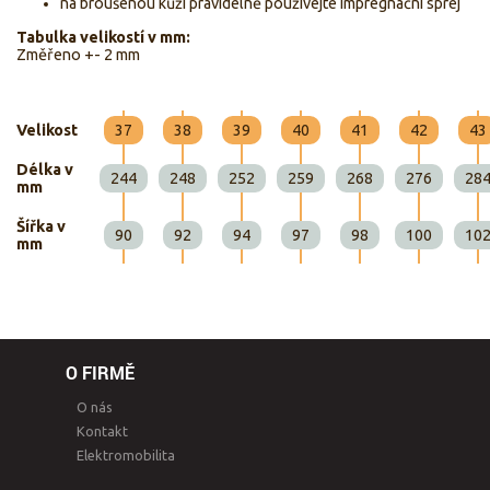
na broušenou kůži pravidelně používejte impregnační sprej
Tabulka velikostí v mm:
Změřeno +- 2 mm
Velikost
37
38
39
40
41
42
43
Délka v
244
248
252
259
268
276
28
mm
Šířka v
90
92
94
97
98
100
10
mm
O FIRMĚ
O nás
Kontakt
Elektromobilita