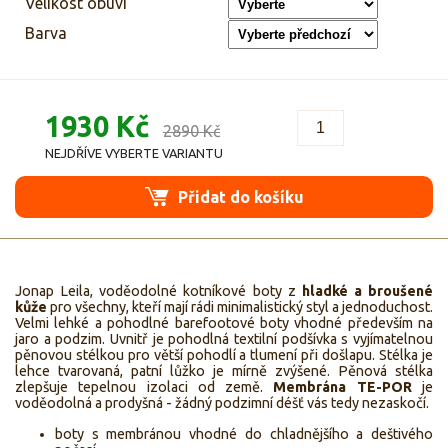
Velikost obuvi
Barva
1930 Kč
2890 Kč
NEJDŘÍVE VYBERTE VARIANTU
Přidat do košíku
Jonap Leila, voděodolné kotníkové boty z
hladké a broušené
kůže
pro všechny, kteří mají rádi minimalistický styl a jednoduchost.
Velmi lehké a pohodlné barefootové boty vhodné především na
jaro a podzim. Uvnitř je pohodlná textilní podšívka s vyjímatelnou
pěnovou stélkou pro větší pohodlí a tlumení při došlapu. Stélka je
lehce tvarovaná, patní lůžko je mírně zvýšené. Pěnová stélka
zlepšuje tepelnou izolaci od země.
Membrána TE-POR
je
voděodolná a prodyšná - žádný podzimní déšť vás tedy nezaskočí.
boty s membránou vhodné do chladnějšího a deštivého