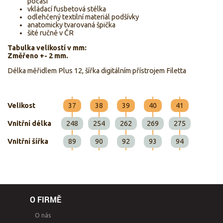
počasí
vkládací fusbetová stélka
odlehčený textilní materiál podšívky
anatomicky tvarovaná špička
šité ručně v ČR
Tabulka velikostí v mm:
Změřeno +- 2 mm.
Délka měřidlem Plus 12, šířka digitálním přístrojem Filetta
Velikost
37
38
39
40
41
Vnitřní délka
248
254
262
269
275
Vnitřní šířka
89
90
92
93
94
O FIRMĚ
O nás