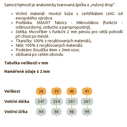
Samozřejmostí je anatomicky tvarovaná špička a „nulový drop“.
Vrchní materiál:
Hovězí kůže s certifikátem LWG
od
evropského výrobce
Podšívka:
SMART fabrics
- Mikrovlákno (funkční -
oděruvzdorný, vzducho a paropropustný),
Stélka:
Microfiber s funkční 2 mm pěnou
pro větší pohodlí
při chůzi po městě.
Tkaničky: 100% z recyklovaných materiálů,
Nitě: 100% z recyklovaných materiálů
Podešev: tloušťka 4mm + 2mm vzor,
obšívaná po celém obvodu
Tabulka velikostí v mm
Naměřené údaje ± 2 mm
Velikost
38
39
40
41
Vnitřní délka
247
254
261
267
Vnitřní šířka
94
96
98
99