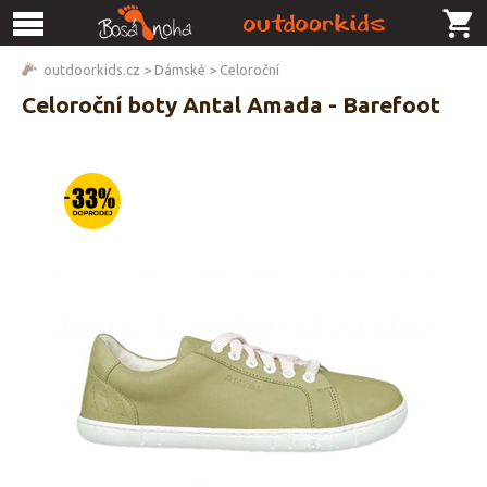
outdoorkids.cz
>
Dámské
>
Celoroční
Celoroční boty Antal Amada - Barefoot