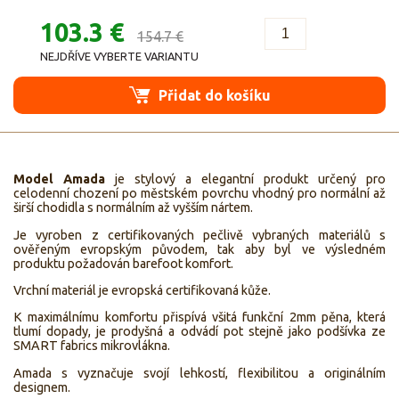
103.3 €
154.7 €
NEJDŘÍVE VYBERTE VARIANTU
Přidat do košíku
Model Amada
je stylový a elegantní produkt určený pro
celodenní chození po městském povrchu vhodný pro normální až
širší chodidla s normálním až vyšším nártem.
Je vyroben z certifikovaných pečlivě vybraných materiálů s
ověřeným evropským původem, tak aby byl ve výsledném
produktu požadován barefoot komfort.
Vrchní materiál je evropská certifikovaná kůže.
K maximálnímu komfortu přispívá všitá funkční 2mm pěna, která
tlumí dopady, je prodyšná a odvádí pot stejně jako podšívka ze
SMART fabrics mikrovlákna.
Amada s vyznačuje svojí lehkostí, flexibilitou a originálním
designem.