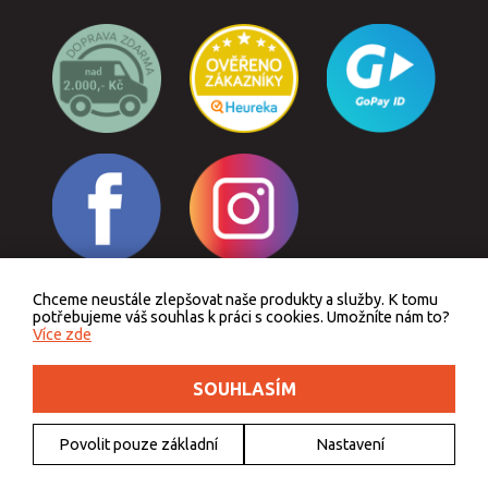
Chceme neustále zlepšovat naše produkty a služby. K tomu
Odstoupit od smlouvy
potřebujeme váš souhlas k práci s cookies. Umožníte nám to?
Více zde
SOUHLASÍM
Podle zákona o evidenci tržeb je prodávající povinen vystavit kupujícímu účtenku.
Zároveň je povinen zaevidovat přijatou tržbu u správce daně online, v případě
technického výpadku pak nejpozději do 48 hodin.
Povolit pouze základní
Nastavení
© 2011 - 2026 Outdoorkids.cz, webdesign
DriveNet s.r.o.
, icons
Freepik