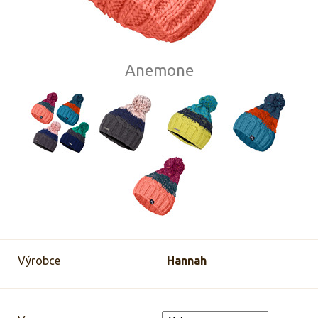
Anemone
Výrobce
Hannah