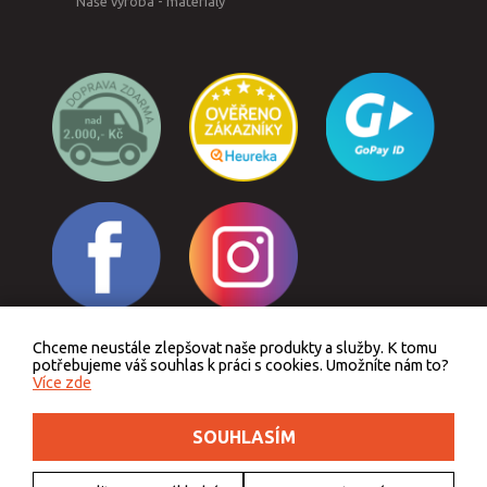
Naše výroba - materiály
Chceme neustále zlepšovat naše produkty a služby. K tomu
Odstoupit od smlouvy
potřebujeme váš souhlas k práci s cookies. Umožníte nám to?
Více zde
SOUHLASÍM
Podle zákona o evidenci tržeb je prodávající povinen vystavit kupujícímu účtenku.
Zároveň je povinen zaevidovat přijatou tržbu u správce daně online, v případě
technického výpadku pak nejpozději do 48 hodin.