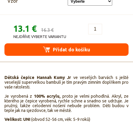
Vzor
13.1 €
16.3 €
NEJDŘÍVE VYBERTE VARIANTU
Přidat do košíku
Dětská čepice Hannah Kumy Jr
ve veselých barvách s ještě
veselejší supervelkou bambulí je tím pravým zimním doplňkem pro
vaše ratolesti.
Je vyrobená z
100% acrylu,
proto je velmi pohodlná. Akryl, ze
kterého je čepice vyrobená, rychle schne a snadno se udržuje. Je
pružný, takže celodenní nošení nebude problém. Děti budou v
teple jak na sjezdovce, tak ve městě.
Velikost: UNI
(obvod 52-56 cm, věk: 5-9 roků)