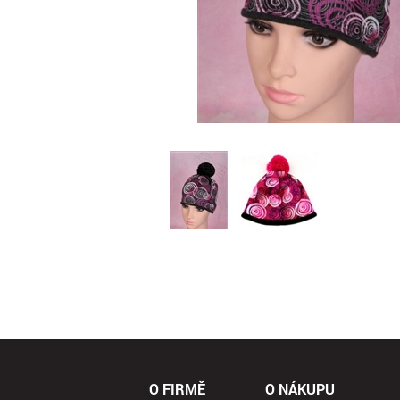
O FIRMĚ
O NÁKUPU