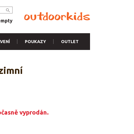
empty
VENÍ
POUKAZY
OUTLET
zimní
očasně vyprodán.