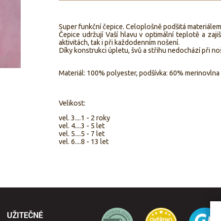
Super funkční čepice. Celoplošně podšitá materiálem
Čepice udržují Vaší hlavu v optimální teplotě a zaji
aktivitách, tak i při každodenním nošení.
Díky konstrukci úpletu, švů a střihu nedochází při n
Materiál: 100% polyester, podšívka: 60% merinovln
Velikost:
vel. 3....1 - 2 roky
vel. 4....3 - 5 let
vel. 5....5 - 7 let
vel. 6....8 - 13 let
UŽITEČNÉ