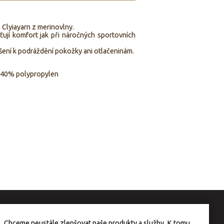
 Clyiayarn z merinovlny.
šťují komfort jak při náročných sportovních
ošení k podráždění pokožky ani otlačeninám.
a 40% polypropylen
Chceme neustále zlepšovat naše produkty a služby. K tomu