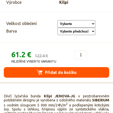
Výrobce
Kilpi
Velikost oblečení
Barva
61.2 €
122.4 €
NEJDŘÍVE VYBERTE VARIANTU
Přidat do košíku
Dívčí lyžařská bunda
Kilpi JENOVA-JG
v pestrobarevném
potištěném designu je vyrobena z odolného materiálu
SIBERIUM
2
s vodním sloupcem 5 000 mm/24h/m
a podlepenými kritickými
švy. Spolu s lehkou, hřejivou výplni ze syntetického vlákna,