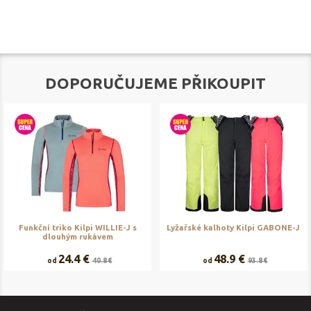
DOPORUČUJEME PŘIKOUPIT
Funkční triko Kilpi WILLIE-J s
Lyžařské kalhoty Kilpi GABONE-J
dlouhým rukávem
24.4 €
48.9 €
od
40.8 €
od
93.8 €