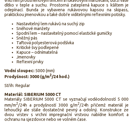
vnitřním protisněhovým límcem a rukávovými manžetami, udrží vaše
dítko v teple a suchu. Prostorná zateplená kapuce s kšiltem je
odepínací. Bunda je vybavena rukávovou kapsou na skipass,
praktickou jmenovkou a také dobře viditelnými reflexními potisky.
Nastavitelný lem rukávů na suchý zip
Sněhové manžety
Spodní lem – nastavitelný pomocí elastické gumičky
Sněžný pás
Taftová polyesterová podšívka
Kritické švy podlepené
Kapuce – odnímatelná
Jmenovky
Reflexní prvky
Vodní sloupec:
5000 (mm)
2
Prodyšnost: 3000 (g/m
/24 hod.)
Střih: Regular
Materiál: SIBERIUM 5000 CT
Materiály SIBERIUM 5000 CT se vyznačují voděodolností 5 000
2
2
mm/m
/24h a prodyšností 3000 g/m
/24h přičemž materiál je
lehoučký ale stále dostatečně pevný a odolný. Konstrukce ze
dvou vrstev s vrchní impregnační vrstvou nabídne komfort a
ochranu na sjezdovce nebo ve volném čase.