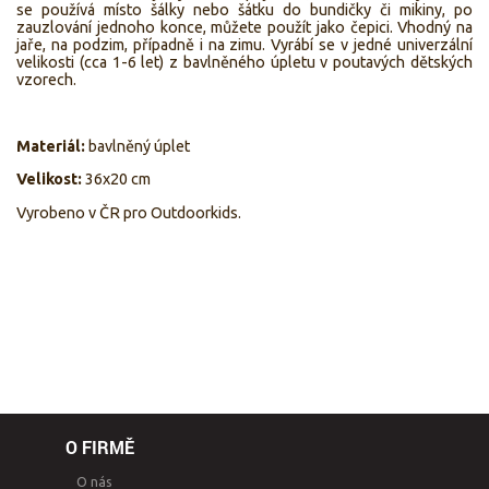
se používá místo šálky nebo šátku do bundičky či mikiny, po
zauzlování jednoho konce, můžete použít jako čepici. Vhodný na
jaře, na podzim, případně i na zimu. Vyrábí se v jedné univerzální
velikosti (cca 1-6 let) z bavlněného úpletu v poutavých dětských
vzorech.
Materiál:
bavlněný úplet
Velikost:
36x20 cm
Vyrobeno v ČR pro Outdoorkids.
O FIRMĚ
O nás