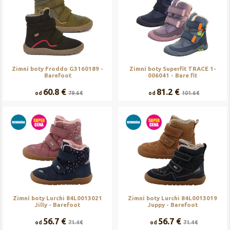
Zimní boty Froddo G3160189 -
Zimní boty Superfit TRACE 1-
Barefoot
006041 - Bare fit
60.8 €
81.2 €
od
79.6 €
od
101.6 €
Zimní boty Lurchi 84L0013021
Zimní boty Lurchi 84L0013019
Jilly - Barefoot
Juppy - Barefoot
56.7 €
56.7 €
od
71.4 €
od
71.4 €