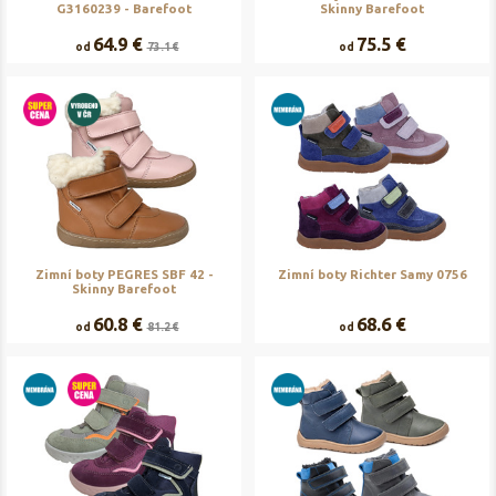
G3160239 - Barefoot
Skinny Barefoot
64.9 €
75.5 €
od
73.1 €
od
Zimní boty PEGRES SBF 42 -
Zimní boty Richter Samy 0756
Skinny Barefoot
60.8 €
68.6 €
od
81.2 €
od