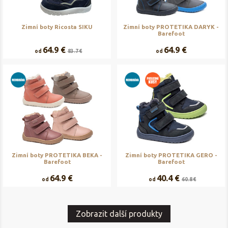
Zimní boty Ricosta SIKU
Zimní boty PROTETIKA DARYK -
Barefoot
64.9 €
64.9 €
od
83.7 €
od
Zimní boty PROTETIKA BEKA -
Zimní boty PROTETIKA GERO -
Barefoot
Barefoot
64.9 €
40.4 €
od
od
60.8 €
Zobrazit další produkty