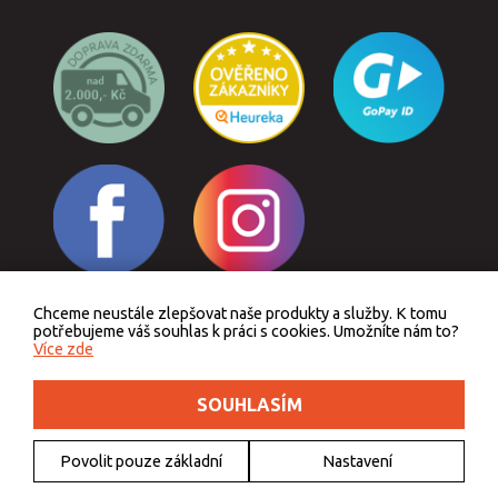
Chceme neustále zlepšovat naše produkty a služby. K tomu
Odstoupit od smlouvy
potřebujeme váš souhlas k práci s cookies. Umožníte nám to?
Více zde
SOUHLASÍM
Podle zákona o evidenci tržeb je prodávající povinen vystavit kupujícímu účtenku.
Zároveň je povinen zaevidovat přijatou tržbu u správce daně online, v případě
technického výpadku pak nejpozději do 48 hodin.
Povolit pouze základní
Nastavení
© 2011 - 2026 Outdoorkids.cz, webdesign
DriveNet s.r.o.
, icons
Freepik