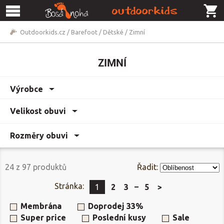
Outdoorkids.cz
/
Barefoot
/
Dětské
/
Zimní
ZIMNÍ
Výrobce
Velikost obuvi
Rozměry obuvi
24
z
97
produktů
Řadit:
Stránka:
1
2
3
5
>
Membrána
Doprodej 33%
Super price
Poslední kusy
Sale