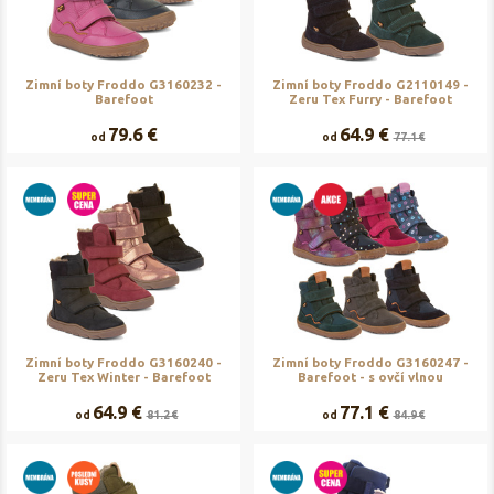
Zimní boty Froddo G3160232 -
Zimní boty Froddo G2110149 -
Barefoot
Zeru Tex Furry - Barefoot
79.6 €
64.9 €
od
od
77.1 €
Zimní boty Froddo G3160240 -
Zimní boty Froddo G3160247 -
Zeru Tex Winter - Barefoot
Barefoot - s ovčí vlnou
64.9 €
77.1 €
od
81.2 €
od
84.9 €