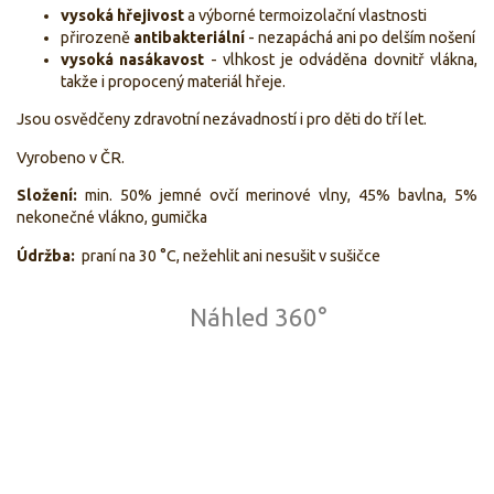
vysoká hřejivost
a výborné termoizolační vlastnosti
přirozeně
antibakteriální
- nezapáchá ani po delším nošení
vysoká nasákavost
- vlhkost je odváděna dovnitř vlákna,
takže i propocený materiál hřeje.
Jsou osvědčeny zdravotní nezávadností i pro děti do tří let.
Vyrobeno v ČR.
Složení:
min. 50% jemné ovčí merinové vlny, 45% bavlna, 5%
nekonečné vlákno, gumička
Údržba:
praní na 30 °C, nežehlit ani nesušit v sušičce
Náhled 360°